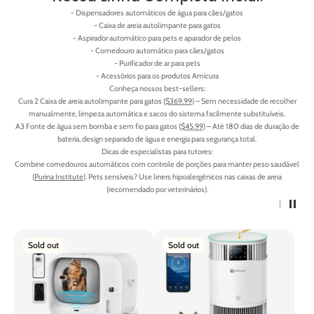
- Dispensadores automáticos de água para cães/gatos
- Caixa de areia autolimpante para gatos
- Aspirador automático para pets e aparador de pelos
- Comedouro automático para cães/gatos
- Purificador de ar para pets
- Acessórios para os produtos Amicura
Conheça nossos best-sellers:
Cura 2 Caixa de areia autolimpante para gatos (
$369.99
) – Sem necessidade de recolher
manualmente, limpeza automática e sacos do sistema facilmente substituíveis.
A3 Fonte de água sem bomba e sem fio para gatos (
$45.99
) – Até 180 dias de duração de
bateria, design separado de água e energia para segurança total.
Dicas de especialistas para tutores:
Combine comedouros automáticos com controle de porções para manter peso saudável
(
Purina Institute
). Pets sensíveis? Use liners hipoalergênicos nas caixas de areia
(recomendado por veterinários).
Sold out
Sold out