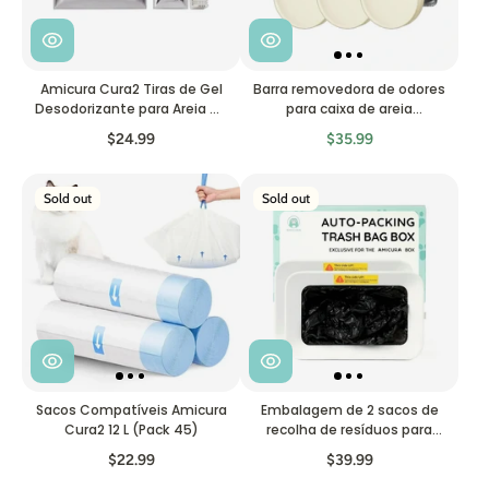
Amicura Cura2 Tiras de Gel
Barra removedora de odores
Desodorizante para Areia de
para caixa de areia
Gato (3 Unidades)
automática para gatos
$24.99
$35.99
Cura 3, com certificação
MSDS, embalagem de 3
unidades
Sold out
Sold out
Sacos Compatíveis Amicura
Embalagem de 2 sacos de
Cura2 12 L (Pack 45)
recolha de resíduos para
caixa de areia para gatos
$22.99
$39.99
Cura 3 | Substituição