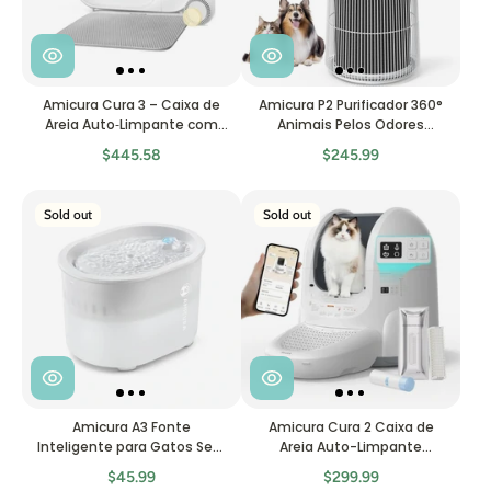
Amicura Cura 3 – Caixa de
Amicura P2 Purificador 360°
Areia Auto‑Limpante com
Animais Pelos Odores
Sistema de Embalagem
HEPA13
$445.58
$245.99
Automática
Sold out
Sold out
Amicura A3 Fonte
Amicura Cura 2 Caixa de
Inteligente para Gatos Sem
Areia Auto-Limpante
Fios e Sem Bomba
Automática Gatos
$45.99
$299.99