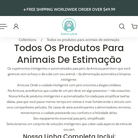
 para o conteúdo
✈️FREE SHIPPING WORLDWIDE ORDER OVER $49.99
Collections
/
Todos os produtos para animais de estimação
Todos Os Produtos Para
Animais De Estimação
Os suprimentos inteligentes e automatizados para pets da Amicura permitem que você
gerencie sem esforço o dia a dia com seu animal – da alimentação automática à limpeza
inteligente.
Amicura: Onde o cuidado inteligente com pets encontra a alegria cotidiana
Na Amicura, acreditamos que cuidar de um pet deve ser algo prazeroso — não exaustivo.
Nossa linha de produtos inteligentes e automatizados foi criada para simplificar tarefas
diárias, para que você passe menos tempo em rotinas e mais fortalecendo o vínculo com
seus companheiros peludos. De caixas de areia autolimpantes a alimentadores remotos,
reinventamos o cuidado priorizando seu conforto e a felicidade deles.
Seu equipamento essencial para pets, simplificado
Selecionamos um conjunto de soluções inteligentes que cobre cada aspecto da rotina do
seu pet:
Nossa Linha Completa Inclui: