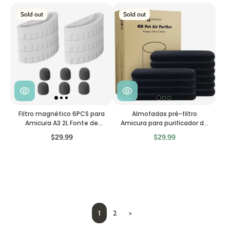
Sold out
Sold out
Filtro magnético 6PCS para
Almofadas pré-filtro
Amicura A3 2L Fonte de
Amicura para purificador de
água para animais de
ar P2 - pacote de 10
$29.99
$29.99
estimação
1
2
>