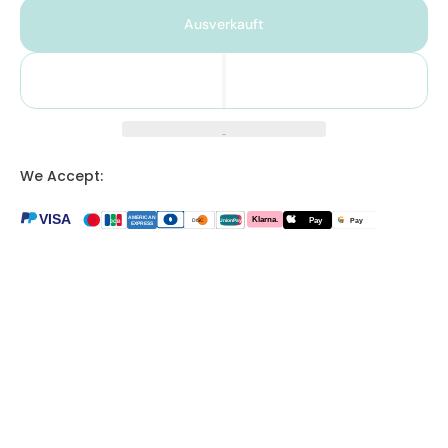
Ausverkauft
We Accept:
VISA
Klarna.
AMERICAN
Pay
Pay
DISC
JCB
UnionPay
EXPRESS